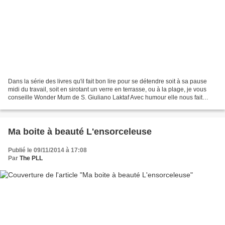
Dans la série des livres qu'il fait bon lire pour se détendre soit à sa pause
midi du travail, soit en sirotant un verre en terrasse, ou à la plage, je vous
conseille Wonder Mum de S. Giuliano Laktaf Avec humour elle nous fait
tantôt sourire tantôt éclater...
Ma boite à beauté L'ensorceleuse
Publié le 09/11/2014 à 17:08
Par
The PLL