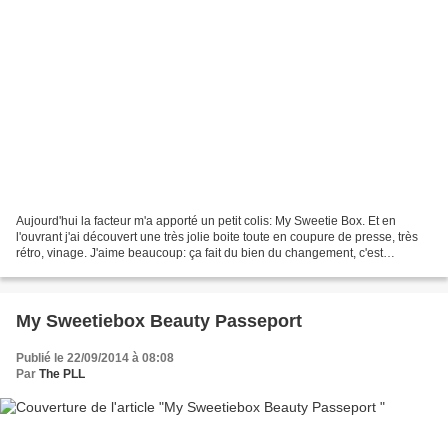
Aujourd'hui la facteur m'a apporté un petit colis: My Sweetie Box. Et en
l'ouvrant j'ai découvert une très jolie boite toute en coupure de presse, très
rétro, vinage. J'aime beaucoup: ça fait du bien du changement, c'est
rafraîchissant! Pour le contenu...
My Sweetiebox Beauty Passeport
Publié le 22/09/2014 à 08:08
Par
The PLL