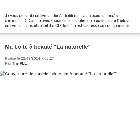
Je vous présente un livre audio Audiolib (un livre à écouter donc) qui
contient un CD audio avec 4 séances de sophrologie guidées par l'auteur et
un livret de conseils offert. Le CD dure 1 h est s'adresse aux personnes dont
le poids est une obsession...
Ma boite à beauté "La naturelle"
Publié le 22/09/2014 à 08:17
Par
The PLL