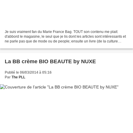
Je suis vraiment fan du Marie France Bag. TOUT son contenu me plait:
d'abbord le magasine, le seul que je lis dont les articles sont intéressants et
ne parle pas que de mode ou de people; ensuite un livre (de la culture
enfin!): une belle surprise; un...
La BB crème BIO BEAUTE by NUXE
Publié le 06/03/2014 à 05:16
Par
The PLL