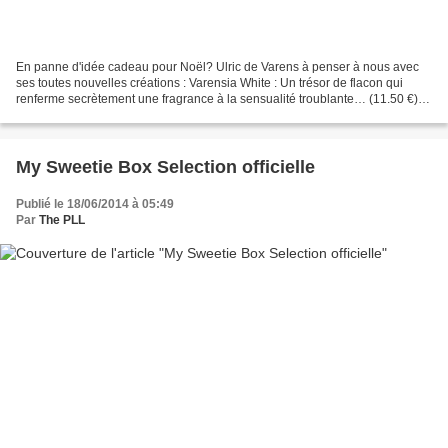
En panne d'idée cadeau pour Noël? Ulric de Varens à penser à nous avec
ses toutes nouvelles créations : Varensia White : Un trésor de flacon qui
renferme secrètement une fragrance à la sensualité troublante… (11.50 €)
French Love : Une pomme d’amour gourmande...
My Sweetie Box Selection officielle
Publié le 18/06/2014 à 05:49
Par
The PLL