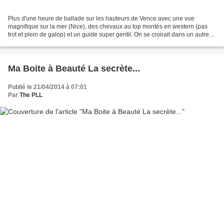
Plus d'une heure de ballade sur les hauteurs de Vence avec une vue
magnifique sur la mer (Nice), des chevaux au top montés en western (pas
trot et plein de galop) et un guide super gentil. On se croirait dans un autre
monde avec des paysages jamais vu...
Ma Boite à Beauté La secrète...
Publié le 21/04/2014 à 07:01
Par
The PLL