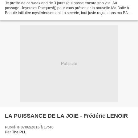
Je profite de ce week end de 3 jours (qui passe encore trop vite. Au
passage: Joyeuses Pacques!)) pour vous présenter la nouvelle Ma Boite à
Beauté intitulée mystérieusement La secrète, tout juste reçue dans ma BAL.
Pour rappel Ma Boite à Beauté c'est...
Publicité
LA PUISSANCE DE LA JOIE - Frédéric LENOIR
Publié le 07/02/2016 à 17:46
Par
The PLL