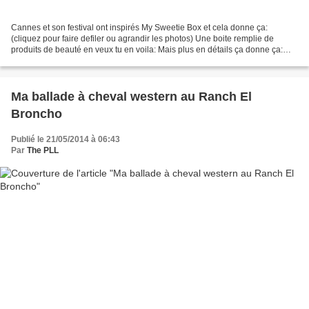
Cannes et son festival ont inspirés My Sweetie Box et cela donne ça:
(cliquez pour faire defiler ou agrandir les photos) Une boite remplie de
produits de beauté en veux tu en voila: Mais plus en détails ça donne ça:
Alors qu'est ce qu'on a précisément?...
Ma ballade à cheval western au Ranch El
Broncho
Publié le 21/05/2014 à 06:43
Par
The PLL