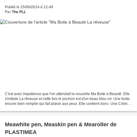
Publié le 25/06/2014 à 12:49
Par
The PLL
C'est avec impatience que l'on attendait la nouvelle Ma Boite à Beauté. Elle
s'intitule La rêveuse et cette fois le pochon est d'un beau bleu roi: Une boite
encore bien remplie qui fait plaisir aux yeux. Elle contient donc: Une Crème
minceuse isotonique...
Meawhite pen, Measkin pen & Mearoller de
PLASTIMEA