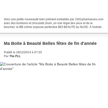
Voici une petite nouveauté bien joliment emballée par 1001pharmacies.com
avec des bonbons et chocolats (hum, un vrai régal des yeux et de la
bouche): la BB crème soyeuse perfective BIO BEAUTE by NUXE. A l'extrait
de pêche et pigments minéraux pour toutes...
Ma Boite à Beauté Belles fêtes de fin d'année
Publié le 28/12/2014 à 07:55
Par
The PLL